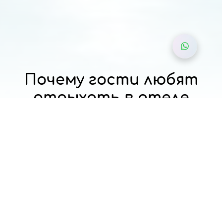
Почему гости любят
отдыхать в отеле
Európa Fit, на
термальном курорте
Хевиз, и какими
скидками можно
воспользоваться в
летний период.