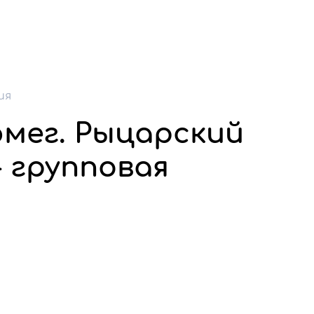
ия
юмег. Рыцарский
 групповая