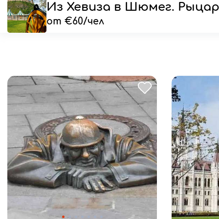
Из Хевиза в Шюмег. Рыцар
от €60/чел