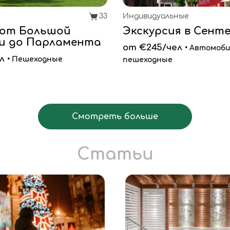
33
Индивидуальные
от Большой
Экскурсия в Сент
и до Парламента
от €245/чел
• Автомоби
л
• Пешеходные
пешеходные
Смотреть больше
Статьи