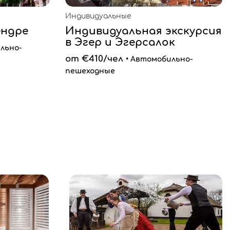
Индивидуальные
ендре
Индивидуальная экскурсия
в Эгер и Эгерсалок
льно-
от €410/чел
• Автомобильно-
пешеходные