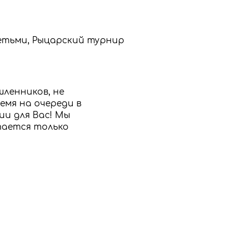
етьми, Рыцарский турнир
ленников, не
емя на очереди в
ии для Вас! Мы
тается только