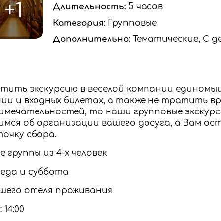
+1
Длительность:
5 часов
Категория:
Групповые
Дополнительно:
Тематические, С д
етить экскурсию в веселой компании единомыш
и и входных билетах, а также не тратить вр
имечательностей, то наши групповые экскурс
мся об организации вашего досуга, а Вам ос
очку сбора.
 группы из 4-х человек
реда и суббота
ашего отеля проживания
 14:00