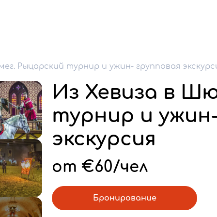
мег. Рыцарский турнир и ужин- групповая экскурс
Из Хевиза в Ш
турнир и ужин-
экскурсия
от €60/чел
Бронирование