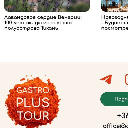
Лавандовое сердце Венгрии:
Новогодн
100 лет «жидкого золота»
- Будапеш
полуострова Тихань
посмотр
Подп
+36
office@