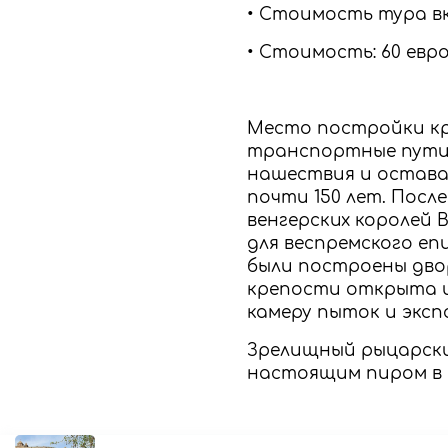
• Стоимость тура вк
• Стоимость: 60 евро
Место постройки кре
транспортные пути.
нашествия и остава
почти 150 лет. После
венгерских королей 
для веспремского еп
были построены двор
крепости открыта и
камеру пыток и эксп
Зрелищный рыцарски
настоящим пиром в 