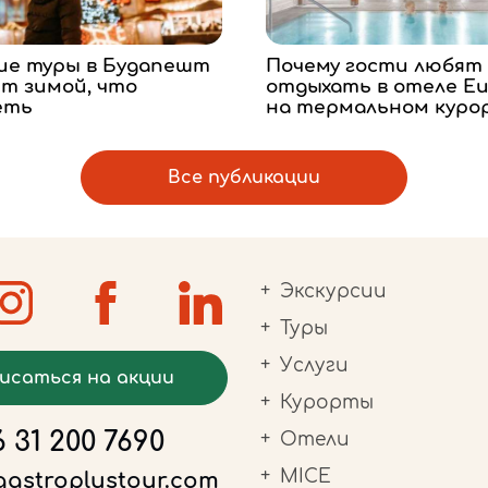
ие туры в Будапешт
Почему гости любят
т зимой, что
отдыхать в отеле Eur
еть
на термальном куро
Все публикации
Экскурсии
Туры
Услуги
исаться на акции
Курорты
 31 200 7690
Отели
MICE
gastroplustour.com