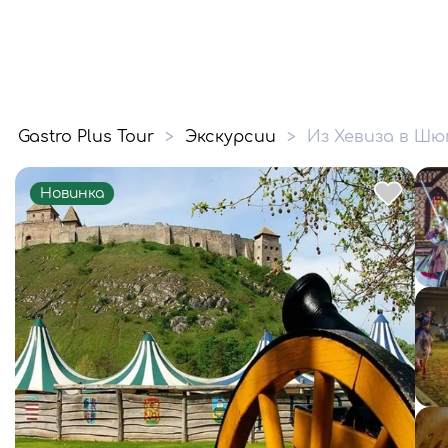
Gastro Plus Tour
>
Экскурсии
>
Из Хевиза в Шю
Новинка