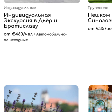
Индивидуальные
Групповые
Индивидуальная
Пешком 
Экскурсия в Дьёр и
Синагог
Братиславу
от €35/че
от €460/чел
• Автомобильно-
пешеходные