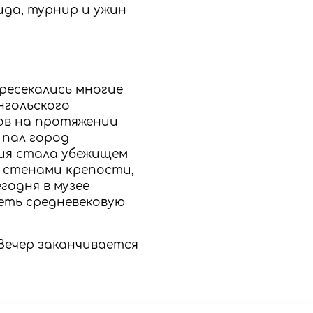
ида, турнир и ужин
ресекались многие
нгольского
ов на протяжении
 пал город
тия стала убежищем
д стенами крепости,
годня в музее
еть средневековую
Вечер заканчивается