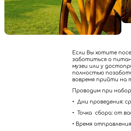
Если Вы хотите пос
заботиться о питани
музеи или у достопр
полностью позаботи
вовремя прийти на т
Проводим при наборе
• Дни проведения: с
• Точка сбора: от в
• Время отправления: