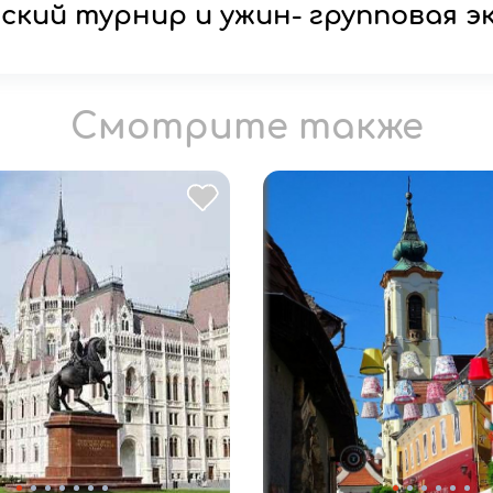
ский турнир и ужин- групповая э
Смотрите также