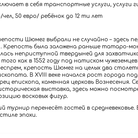
лючает в себя транспортные услуги, услуги г
/чел, 50 евро/ ребёнок до 12 ти лет
пости Шюмег выбрали не случайно – здесь пе
 Крепость была заложена раньше татаро-мо
лась неприступной твердыней для захватчик
 того как в 1552 году под натиском чужеземцев
Веспрем, крепость Шюмег на целых два столе
ископата. В XVIII веке начался рост города по
ец епископа, каменная церковь Вознесения. Се
сторическая выставка, здесь можно посмотр
озицию восковых фигур.
й турнир перенесёт гостей в средневековье. 
стиле эпохи.