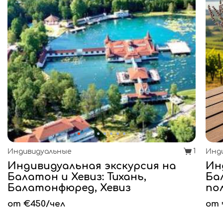
1
Индивидуальные
Инд
Индивидуальная экскурсия на
Ин
Балатон и Хевиз: Тихань,
Ба
Балатонфюред, Хевиз
по
от €450/чел
от 