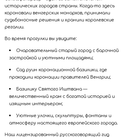
исторических городов страны. Когда-то здесь
короновали венгерских монархов, принимали
судьбоносные решения и хранили королевские
регалии.
Во время прогулки вы увидите:
Очаровательный старый город с барочной
застройкой и уютными площадями;
Сад руин коронационной базилики, где
проходили коронации правителей Венгрии;
Базилику Святого Иштвана —
величественный храм с богатой историей и
изящным интерьером;
Уютные улочки, скульптуры, фонтаны и
атмосферу настоящего европейского города.
Наш лицензированный русскоговорящий гид