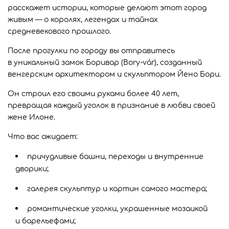
расскажет истории, которые делают этот город
живым — о королях, легендах и тайнах
средневекового прошлого.
После прогулки по городу вы отправитесь
в уникальный замок Боривар (Bory-vár), созданный
венгерским архитектором и скульптором Йено Бори.
Он строил его своими руками более 40 лет,
превращая каждый уголок в признание в любви своей
жене Илоне.
Что вас ожидает:
причудливые башни, переходы и внутренние
дворики;
галерея скульптур и картин самого мастера;
романтические уголки, украшенные мозаикой
и барельефами;