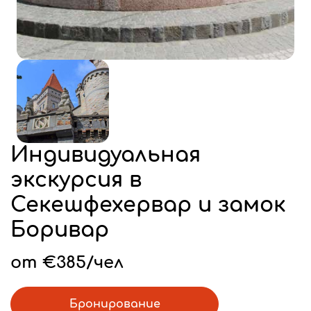
Индивидуальная
экскурсия в
Секешфехервар и замок
Боривар
от €385/чел
Бронирование