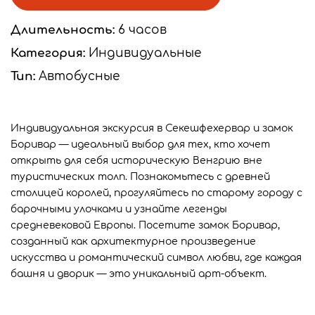
Длительность:
6 часов
Категория:
Индивидуальные
Тип:
Автобусные
Индивидуальная экскурсия в Секешфехервар и замок
Боривар — идеальный выбор для тех, кто хочет
открыть для себя историческую Венгрию вне
туристических толп. Познакомьтесь с древней
столицей королей, прогуляйтесь по старому городу с
барочными улочками и узнайте легенды
средневековой Европы. Посетите замок Боривар,
созданный как архитектурное произведение
искусства и романтический символ любви, где каждая
башня и дворик — это уникальный арт-объект.