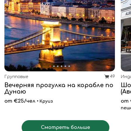
49
Групповые
Инд
Вечерняя прогулка на корабле по
Шо
Дунаю
(А
от €25/чел
от 
• Круиз
пеш
Смотреть больше