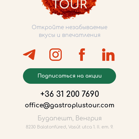
Откройте незабываемые
вкусы и впечатления
Подписаться на акции
+36 31 200 7690
office@gastroplustour.com
Будапешт, Венгрия
8230 Balatonfüred, Vasút utca 1. II. em. 9.