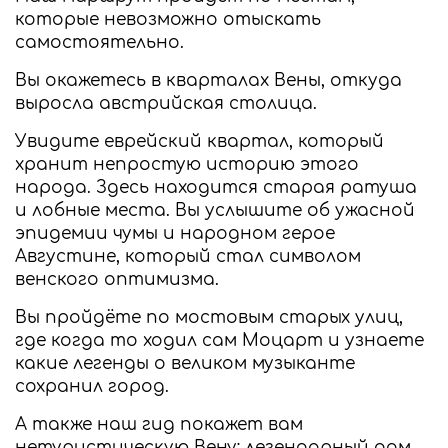
которые невозможно отыскать
самостоятельно.
Вы окажетесь в кварталах Вены, откуда
выросла австрийская столица.
Увидите еврейский квартал, который
хранит непростую историю этого
народа. Здесь находится старая ратуша
и лобные места. Вы услышите об ужасной
эпидемии чумы и народном герое
Августине, который стал символом
венского оптимизма.
Вы пройдёте по мостовым старых улиц,
где когда то ходил сам Моцарт и узнаете
какие легенды о великом музыканте
сохранил город.
А также наш гид покажет вам
нетуристическую Вену: легендарный дом