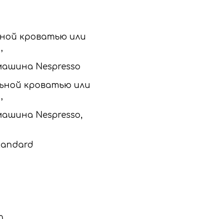
альной кроватью или
,
машина Nespresso
пальной кроватью или
,
машина Nespresso,
Standard