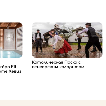
Католическая Пасха с
ópa Fit,
венгерским колоритом
рте Хевиз