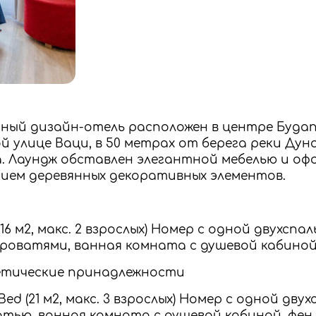
ный дизайн-отель расположен в центре Буда
 улице Ваци, в 50 метрах от берега реки Дуна
. Лаундж обставлен элегантной мебелью и оф
нием деревянных декоративных элементов.
(16 м2, макс. 2 взрослых) Номер с одной двухсп
роватями, ванная комната с душевой кабиной
етические принадлежности
 Bed (21 м2, макс. 3 взрослых) Номер с одной дв
тью, ванная комната с душевой кабиной, фен,