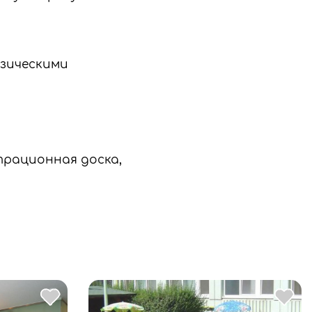
изическими
трационная доска,