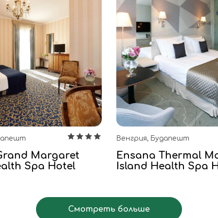
удапешт
Венгрия, Будапешт
Grand Margaret
Ensana Thermal Ma
ealth Spa Hotel
Island Health Spa H
Смотреть больше