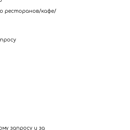
0
во ресторанов/кафе/
апросу
му запросу и за