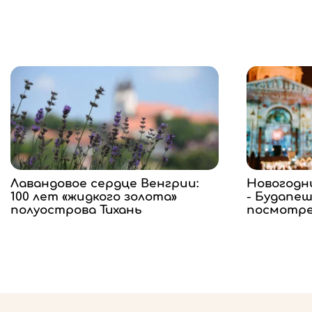
Лавандовое сердце Венгрии:
Новогодн
100 лет «жидкого золота»
- Будапеш
полуострова Тихань
посмотр