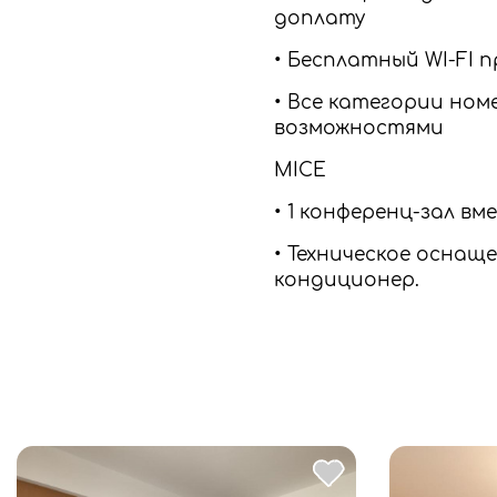
доплату
• Бесплатный WI-FI
• Все категории ном
возможностями
MICE
• 1 конференц-зал в
• Техническое оснащ
кондиционер.