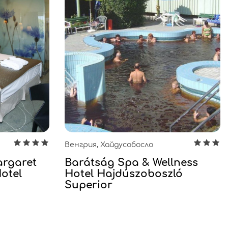
Венгрия, Хайдусобосло
rgaret
Barátság Spa & Wellness
otel
Hotel Hajdúszoboszló
Superior