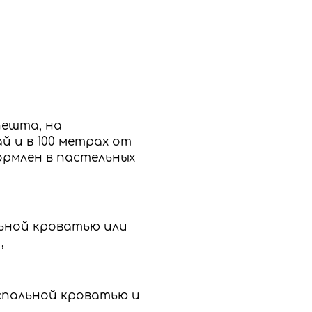
пешта, на
й и в 100 метрах от
ормлен в пастельных
альной кроватью или
,
ухспальной кроватью и