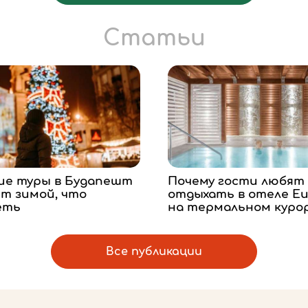
Статьи
ие туры в Будапешт
Почему гости любят
т зимой, что
отдыхать в отеле Eur
еть
на термальном куро
Все публикации