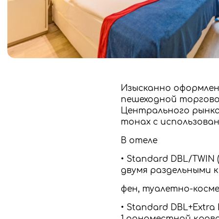
Изысканно оформлен
пешеходной торговой
Центрального рынка
тонах с использова
В отеле
• Standard DBL/TWIN 
двумя раздельными к
фен, туалетно-косм
• Standard DBL+Extra
1 одноместной крова