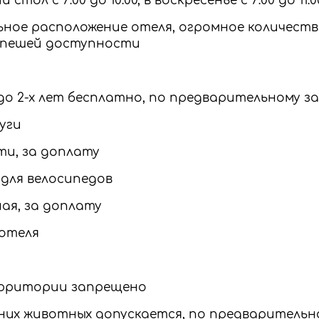
стол c 7:00 до 10:00, в воскресенье с 7:00 до 11:0
ьное расположение отеля, огромное количест
 пешей доступности
до 2-х лет бесплатно, по предварительному з
уги
ти, за доплату
 для велосипедов
ая, за доплату
 отеля
территории запрещено
их животных допускается, по предварительно