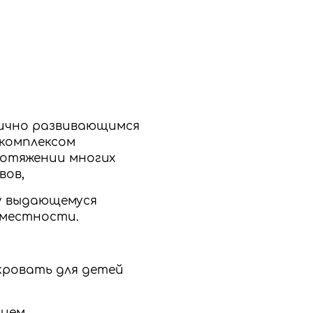
мично развивающимся
комплексом
ротяжении многих
вов,
му выдающемуся
 местности.
п.кровать для детей
ием.