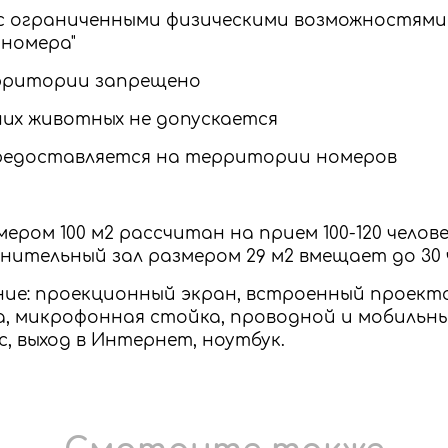
 с ограниченными физическими возможностям
 номера"
ерритории запрещено
их животных не допускается
предоставляется на территории номеров
мером 100 м2 рассчитан на прием 100-120 челов
ительный зал размером 29 м2 вмещает до 30 
ние: проекционный экран, встроенный проекто
а, микрофонная стойка, проводной и мобильн
с, выход в Интернет, ноутбук.