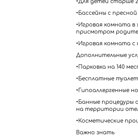
•Для детей старше 
•Бассейны с пресной
•Игровая комната в 
присмотром родите
•Игровая комната с 
Дополнительные усл
•Парковка на 140 ме
•Бесплатные туалет
•Гипоаллергенные н
•Банные процедуры с
на территории оте
•Косметические про
Важно знать