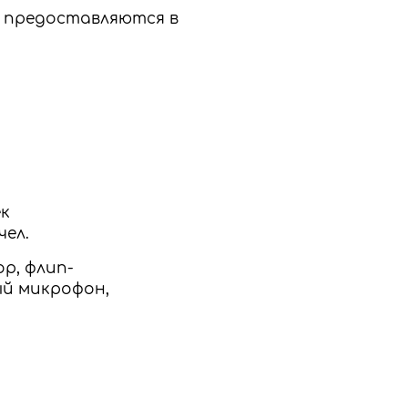
и предоставляются в
ек
чел.
р, флип-
ый микрофон,