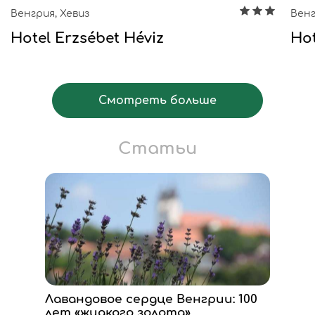
Венгрия, Хевиз
Венг
Hotel Erzsébet Héviz
Hot
Смотреть больше
Статьи
Лавандовое сердце Венгрии: 100
лет «жидкого золота»