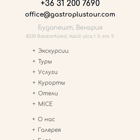
+36 31 200 7690
office@gastroplustour.com
Будапешт, Венгрия
8230 Balatonfüred, Vasút utca 1. II. em. 9.
Экскурсии
Туры
Услуги
Курорты
Отели
MICE
О нас
Галерея