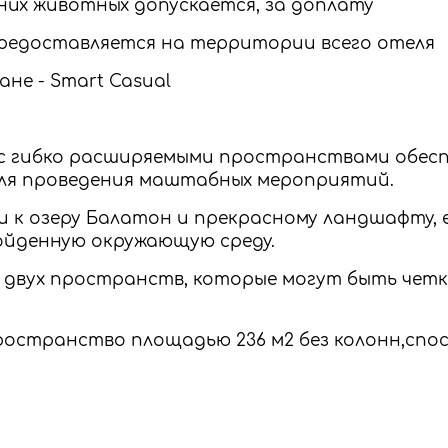
них животных допускается, за доплату
 предоставляется на территории всего отеля
ане - Smart Casual
 с гибко расширяемыми пространствами обес
ля проведения маштабных мероприятий.
и к озеру Балатон и прекрасному ландшафту,
ойденную окружающую среду.
з двух пространств, которые могут быть четк
ространство площадью 236 м2 без колонн,спо