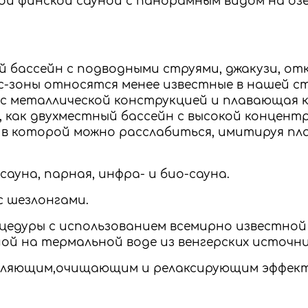
ной финской сауной с панорамным видом на оз
й бассейн с подводными струями, джакузи, от
с-зоны относятся менее известные в нашей с
с металлической конструкцией и плавающая к
е, как двухместный бассейн с высокой концент
 в которой можно расслабиться, имитируя п
 сауна, парная, инфра- и био-сауна.
с шезлонгами.
оцедуры с использованием всемирно известно
ой на термальной воде из венгерских источни
вляющим,очищающим и релаксирующим эффект