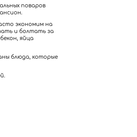
нальных поваров
ансион.
часто экономим на
тать и болтать за
бекон, яйца
заны блюда, которые
й.