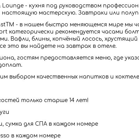
 & Lounge - кухня под руководством профессио
 настоящую мастерскую. Завтраки или полуп
fastTM - в нашем быстро меняющемся мире мы 
sort категорически рекомендуется часами бол
и. Вафли, блины, копчёный лосось, хрустящий 
Все это вы найдете на завтрак в отеле.
иона, гостям предоставляется меню, где ука
доплат.
ким выбором качественных напитков и коктеле
гостей только старше 14 лет!
уги
и, сумка для СПА в каждом номере
sso в каждом номере