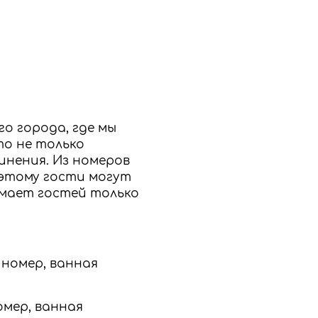
о города, где мы
то не только
инения. Из номеров
оэтому гости могут
имает гостей только
й номер, ванная
номер, ванная