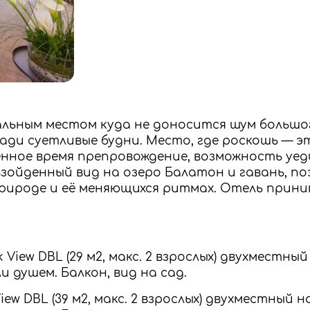
льным местом куда не доносится шум большог
ди суетливые будни. Место, где роскошь — э
енное время препровождение, возможность уед
зойденный вид на озеро Балатон и гавань, п
рироде и её меняющихся ритмах. Отель прин
k View DBL (29 м2, макс. 2 взрослых) двухместны
 душем. Балкон, вид на сад.
View DBL (39 м2, макс. 2 взрослых) двухместный 