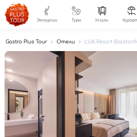
Экскурсии
Туры
Услуги
Курор
Gastro Plus Tour
>
Отели
>
LUA Resort Balatonf