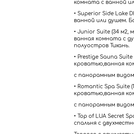
комната с ванной или
• Superior Side Lake 
ванной или душем. Б
• Junior Suite (34 м2
ванная комната с ду
полуостров Тихань.
• Prestige Sauna Suit
кроватью,ванная ком
с панорамным видом 
• Romantic Spa Suite 
кроватью,ванная ком
с панорамным видом 
• Top of LUA Secret S
спальня с двухместн