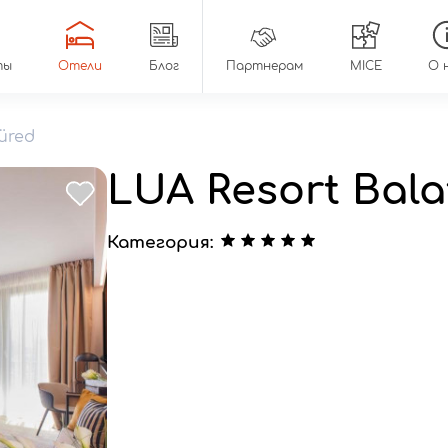
ты
Отели
Блог
Партнерам
MICE
О 
üred
LUA Resort Bala
Категория: