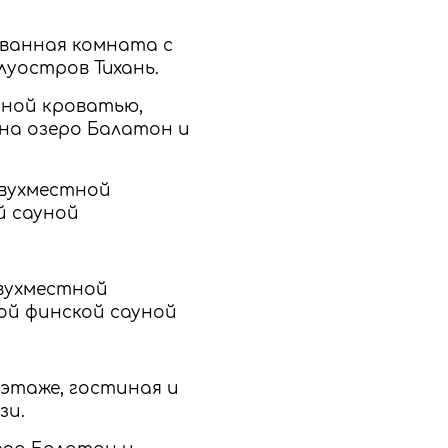
р, ванная комната с
луостров Тихань.
стной кроватью,
 на озеро Балатон и
 двухместной
й сауной
 двухместной
ой финской сауной
ем этаже, гостиная и
зи.