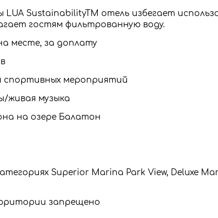
ы LUA SustainabilityTM отель избегает исполь
агает гостям фильтрованную воду.
на месте, за доплату
ов
я спортивных мероприятий
ы/живая музыка
она на озере Балатон
тегориях Superior Marina Park View, Deluxe Mari
территории запрещено