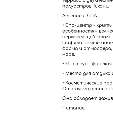
Терраса с двухмест
полуостров Тихань.
Лечение и СПА
• Спа-центр - крыты
особенностям велне
нержавеющей стали 
спа):это не что ино
форма и атмосфера,
море.
• Мир саун - финская
• Место для отдыха 
• Косметические пр
Omorovicza,основанн
Она обладает зажи
Питание