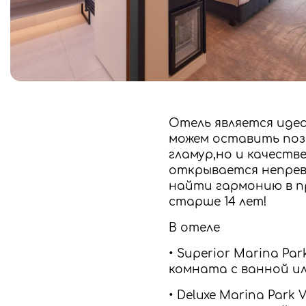
Отель является идеа
можем оставить поза
гламур,но и качеств
открывается непрев
найти гармонию в п
старше 14 лет!
В отеле
• Superior Marina Par
комната с ванной или
• Deluxe Marina Park 