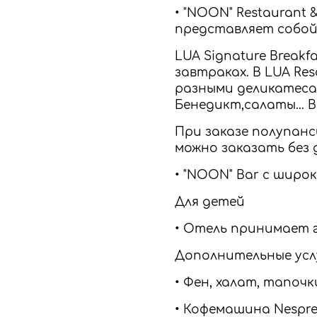
• "NOON" Restaurant
представляет собой
LUA Signature Break
завтраках. В LUA Re
разными деликатесам
Бенедикт,салаты... 
При заказе полупанс
можно заказать без 
• "NOON" Bar c широ
Для детей
• Отель принимает 
Дополнительные усл
• Фен, халат, тапочк
• Кофемашина Nespre