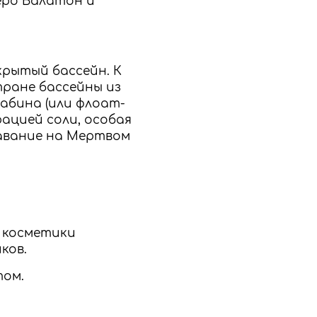
еро Балатон и
крытый бассейн. К
тране бассейны из
абина (или флоат-
рацией соли, особая
лавание на Мертвом
й косметики
ков.
ом.