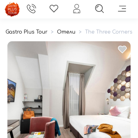
Gastro Plus Tour
>
Отели
>
The Three Corners H