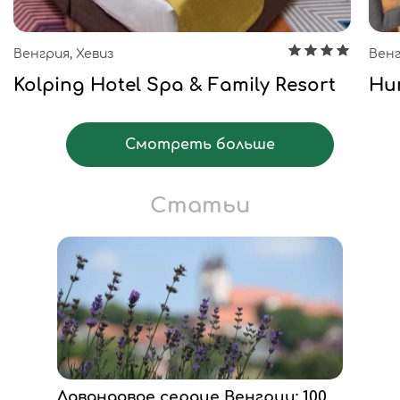
Венгрия, Хевиз
Венг
Kolping Hotel Spa & Family Resort
Hu
Смотреть больше
Статьи
Лавандовое сердце Венгрии: 100