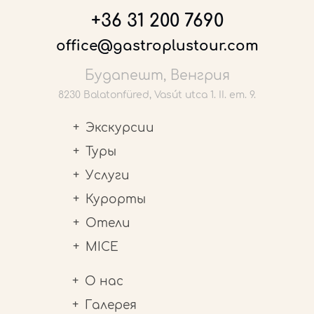
+36 31 200 7690
office@gastroplustour.com
Будапешт, Венгрия
8230 Balatonfüred, Vasút utca 1. II. em. 9.
Экскурсии
Туры
Услуги
Курорты
Отели
MICE
О нас
Галерея