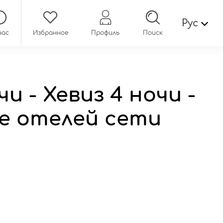
Рус
нас
Избранное
Профиль
Поиск
и - Хевиз 4 ночи -
зе отелей сети