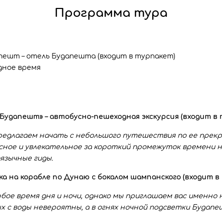
Программа тура
ешт – отель Будапешта (входит в турпакет)
дное время
ий Будапешт» – автобусно-пешеходная экскурсия (входит в
редлагаем начать с небольшого путешествия по ее прекр
сное и увлекательное за короткий промежуток времени 
язычные гиды.
улка на корабле по Дунаю с бокалом шампанского (входит 
бое время дня и ночи, однако мы приглашаем вас именно
ых с воды невероятны, а в огнях ночной подсветки Будап