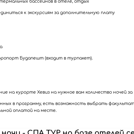
 термальных бассейнов в отеле, отдых
диниться к экскурсиям за дополнительную плату
а
аэропорт Будапешт (входит в турпакет).
ие на курорте Хевиз на нужное вам количество ночей за
ённых в программу, есть возможность выбрать факультат
льной оплатой на месте.
 ночи - СПА ТУР на базе отелей с