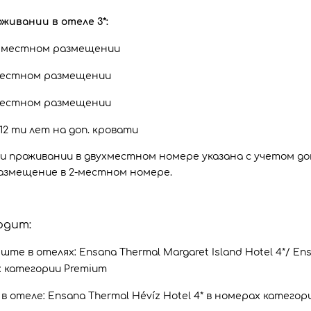
живании в отеле 3*:
2-х местном размещении
1-местном размещении
х местном размещении
12 ти лет на доп. кровати
 проживании в двухместном номере указана с учетом доп. 
размещение в 2-местном номере.
одит:
те в отелях: Ensana Thermal Margaret Island Hotel 4*/ En
ах категории Premium
в отеле: Ensana Thermal Hévíz Hotel 4* в номерах категор