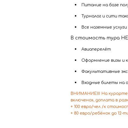
Питание на базе пол
Турналог и сити так
Все наземные услуги
В стоимость тура НЕ
Авиаперелёт
Оформление визы и к
Факультативные экс
Входные билеты на о
ВНИМАНИЕ!!! На курорте 
включено», доплата в раз
+ 100 евро/чел /к стоимо
+ 80 евро/ребёнок до 12-