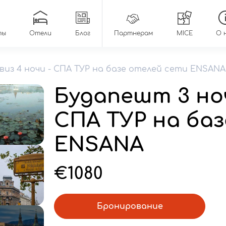
ты
Отели
Блог
Партнерам
MICE
О 
виз 4 ночи - СПА ТУР на базе отелей сети ENSANA
Будапешт 3 ноч
СПА ТУР на ба
ENSANA
€1080
Бронирование