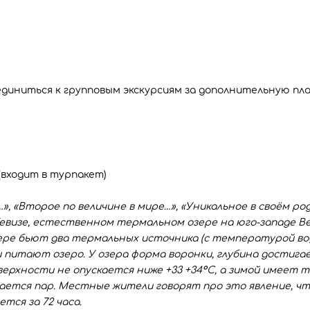
диниться к групповым экскурсиям за дополнительную пл
(входит в турпакет)
», «Второе по величине в мире…», «Уникальное в своём ро
Хевизе, естественном термальном озере на юго-западе Ве
щере бьют два термальных источника (с температурой вод
 и питают озеро. У озера форма воронки, глубина достиг
ерхности не опускается ниже +33 +34°С, а зимой имеет т
ается пар. Местные жители говорят про это явление, что
тся за 72 часа.