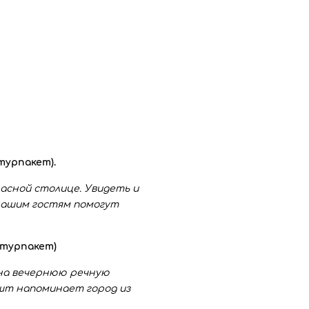
 турпакет).
асной столице. Увидеть и
нашим гостям помогут
в турпакет)
 на вечернюю речную
ешт напоминает город из