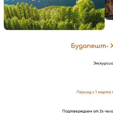
Будапешт- Х
Экскурси
Период с 1 марта по
Подтверждаем от 2х чел