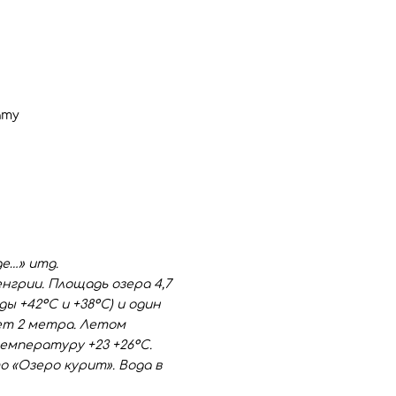
ату
де…» итд.
нгрии. Площадь озера 4,7
ы +42°С и +38°С) и один
ает 2 метра. Летом
емпературу +23 +26°С.
 «Озеро курит». Вода в