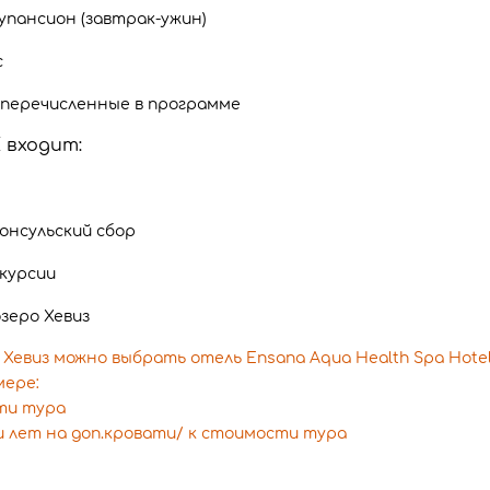
упансион (завтрак-ужин)
с
 перечисленные в программе
 входит:
онсульский сбор
курсии
зеро Хевиз
Хевиз можно выбрать отель Ensana Aqua Health Spa Hotel
мере:
сти тура
ти лет на доп.кровати/ к стоимости тура