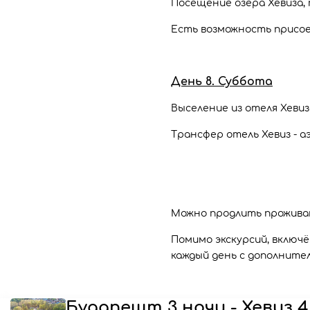
Посещение озера Хевиза,
Есть возможность присое
День 8. Суббота
Выселение из отеля Хевиз
Трансфер отель Хевиз - 
Можно продлить проживан
Помимо экскурсий, включ
каждый день с дополните
Будапешт 3 ночи - Хевиз 4