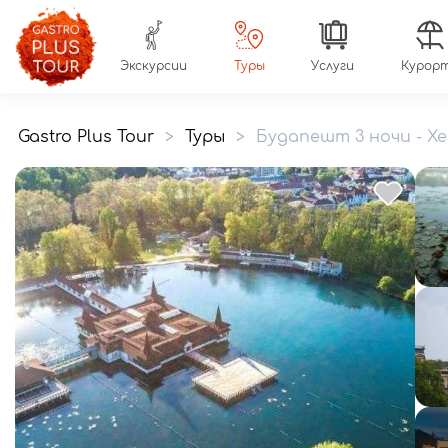
Экскурсии
Туры
Услуги
Курор
Gastro Plus Tour
>
Туры
>
Будапешт 3 ночи - Хе