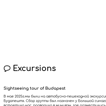
Gastro Plus Tour
>
Reviews
Excursions
Sightseeing tour of Budapest
В мае 2025г.мы были на автобусно-пешеходной экскурси
Будапешт». Сбор группы был назначен у Большой синаг
встретила нас, проводила в минивэн, где разместились 