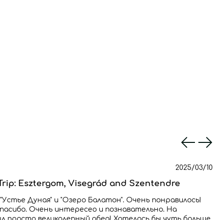
2025/03/10
rip: Esztergom, Visegrád and Szentendre
 "Устье Дуная" и "Озеро Балатон". Очень понравилось!
пасибо. Очень интересео и познавательно. На
ыл просто великолепный обед! Хотелось бы чуть больше