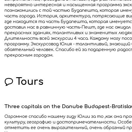
невероятно интересная и насыщенная программа экск
познакомились с той частью Будапешта, которая имен
часть города. История, архитектура, потрясающие вид
где находится та часть Будапешта, которая именует
доставил нас в равнинную часть-Пешт, где нас ожидал
прекрасных зданиях, талантливых и знаменитых людях,
Длительность всей экскурсии 4 часа. Каждому могу по
программу. Экскурсовод Юлия - талантливый, знающий
обаятельный человек. Спасибо ей за подаренную радос
прекрасным городом.
Tours
Three capitals on the Danube Budapest-Bratisl
Огромное спасибо нашему гиду Юлии за то ,как она про
культуру, географию и достопримечательности. Особен
отметить ее очень выразительный, очень образный пре