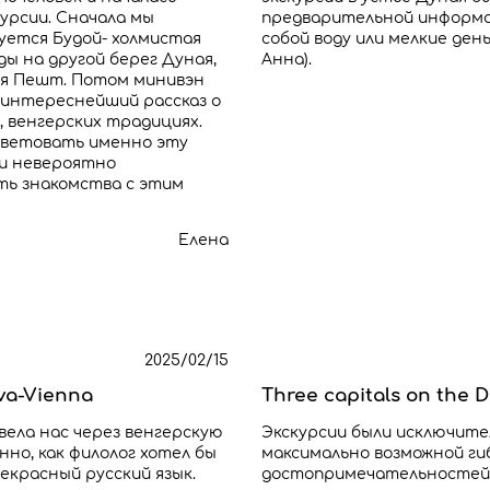
урсии. Сначала мы
предварительной информаци
уется Будой- холмистая
собой воду или мелкие ден
ы на другой берег Дуная,
Анна).
ся Пешт. Потом минивэн
 интереснейший рассказ о
 венгерских традициях.
советовать именно эту
 и невероятно
ть знакомства с этим
Елена
2025/02/15
ava-Vienna
Three capitals on the 
вела нас через венгерскую
Экскурсии были исключите
но, как филолог хотел бы
максимально возможной г
красный русский язык.
достопримечательностей 