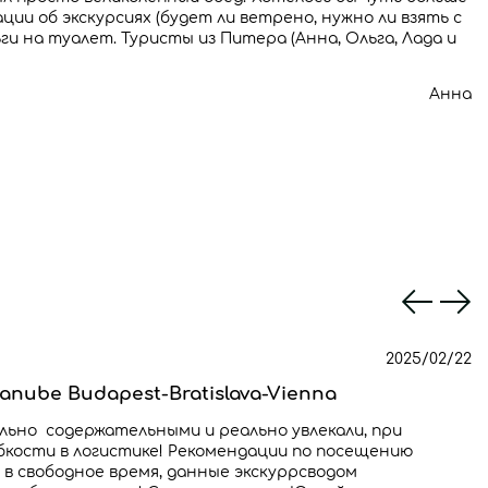
и об экскурсиях (будет ли ветрено, нужно ли взять с
ьги на туалет. Туристы из Питера (Анна, Ольга, Лада и
Анна
2025/02/22
Danube Budapest-Bratislava-Vienna
льно содержательными и реально увлекали, при
ибкости в логистике! Рекомендации по посещению
в свободное время, данные экскуррсводом