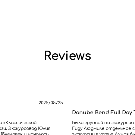
Reviews
2025/05/25
Danube Bend Full Day T
и «Классический
Были группой на экскурсии
оги. Экскурсовод Юлия
Гиду Людмиле отдельное с
15человек и началась
экскурсии в устье Дуная б