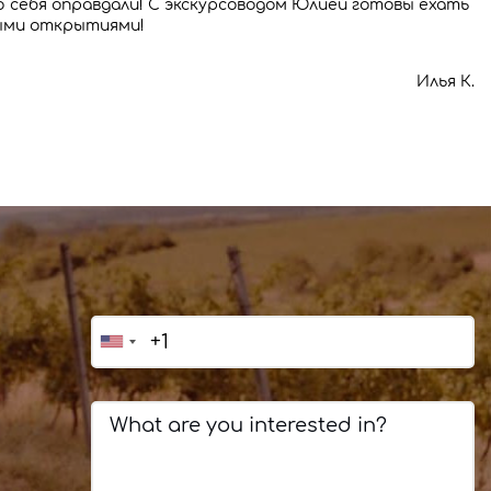
 себя оправдали! С экскурсоводом Юлией готовы ехать
овыми открытиями!
Илья К.