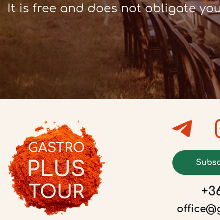
It is free and does not obligate yo
Subsc
+36
office@