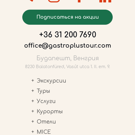
Подписаться на акции
+36 31 200 7690
office@gastroplustour.com
Будапешт, Венгрия
8230 Balatonfüred, Vasút utca 1. II. em. 9.
Экскурсии
Туры
Услуги
Курорты
Отели
MICE