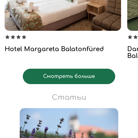
Hotel Margareta Balatonfüred
Dan
Bal
Смотреть больше
Статьи