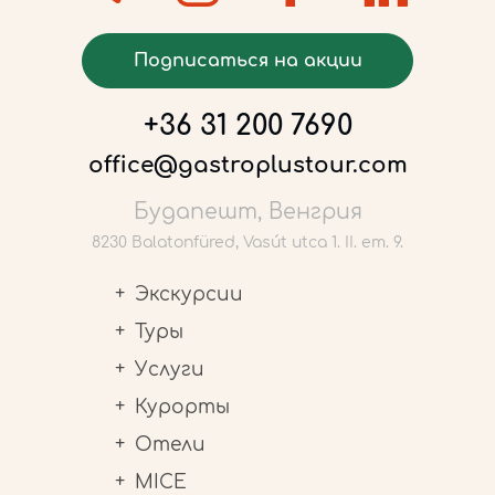
Подписаться на акции
+36 31 200 7690
office@gastroplustour.com
Будапешт, Венгрия
8230 Balatonfüred, Vasút utca 1. II. em. 9.
Экскурсии
Туры
Услуги
Курорты
Отели
MICE