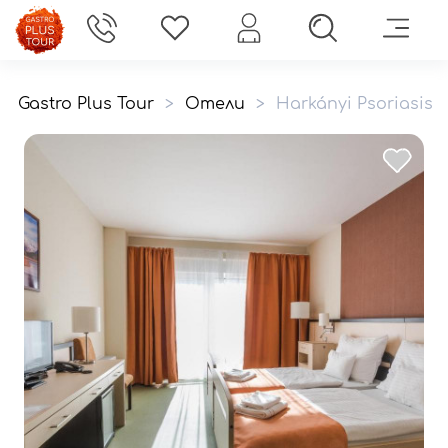
Gastro Plus Tour
>
Отели
>
Harkányi Psoriasis 