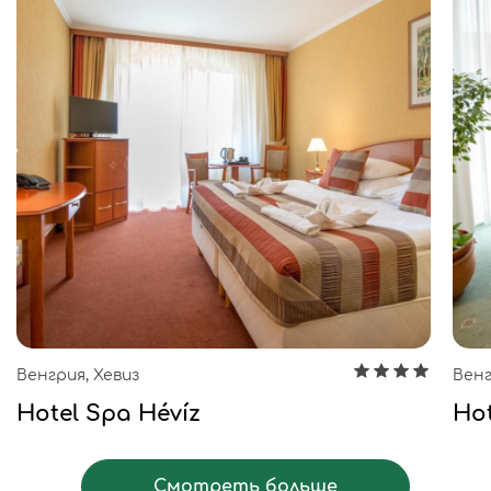
Венгрия, Хевиз
Венг
Hotel Spa Hévíz
Hot
Смотреть больше