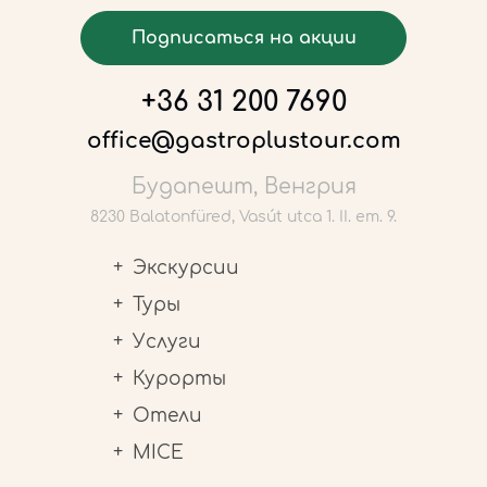
Подписаться на акции
+36 31 200 7690
office@gastroplustour.com
Будапешт, Венгрия
8230 Balatonfüred, Vasút utca 1. II. em. 9.
Экскурсии
Туры
Услуги
Курорты
Отели
MICE