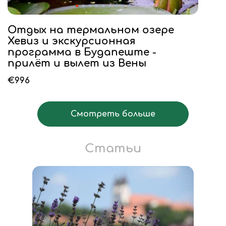
Отдых на термальном озере
Хевиз и экскурсионная
программа в Будапеште -
прилёт и вылет из Вены
«Единственное в Европе …», «Второе по
€996
величине в мире…», «Уникальное в своём роде…»
итд. Конечно же, речь идёт о Хевизе,
естественном термальном озере на юго-
Смотреть больше
западе Венгрии. Площадь озера 4,7 га. На дне
водоёма, в пещере бьют два термальных
источника (с температурой воды +42°С и +38°С)
Статьи
и один минеральный…