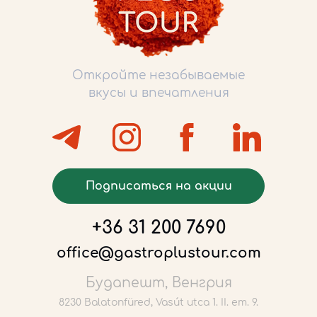
Откройте незабываемые
вкусы и впечатления
Подписаться на акции
+36 31 200 7690
office@gastroplustour.com
Будапешт, Венгрия
8230 Balatonfüred, Vasút utca 1. II. em. 9.