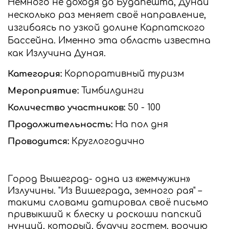
Немного не доходя до Будапешта, Дунай
несколько раз меняет своё направление,
изгибаясь по узкой долине Карпатского
Бассейна. Именно эта область известна
как Излучина Дуная.
Категория:
Корпоративный туризм
Мероприятие:
Тимбилдинги
Количество участников:
50 - 100
Продолжительность:
На пол дня
Проводится:
Круглогодично
Город Вышеград- одна из «жемчужин»
Излучины. "Из Вишеграда, земного рая" –
такими словами датировал своё письмо
привыкший к блеску и роскоши папский
нунций, который, будучи гостем, воочию