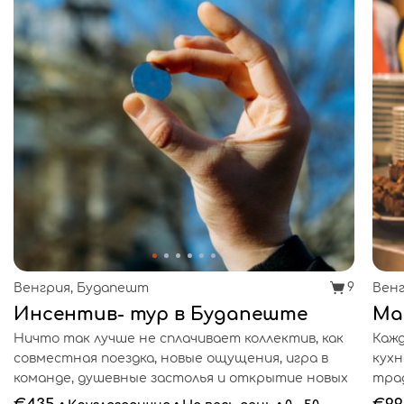
9
Венгрия, Будапешт
Вен
Инсентив- тур в Будапеште
Ма
Ничто так лучше не сплачивает коллектив, как
Кажд
совместная поездка, новые ощущения, игра в
кухн
команде, душевные застолья и открытие новых
трад
мест! Предлагаем провести ваш
Фран