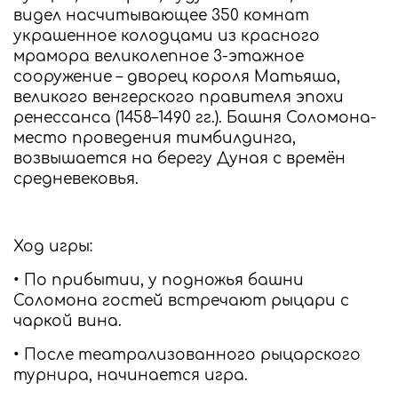
видел насчитывающее 350 комнат
украшенное колодцами из красного
мрамора великолепное 3-этажное
сооружение – дворец короля Матьяша,
великого венгерского правителя эпохи
ренессанса (1458–1490 гг.). Башня Соломона-
место проведения тимбилдинга,
возвышается на берегу Дуная с времён
средневековья.
Ход игры:
• По прибытии, у подножья башни
Соломона гостей встречают рыцари с
чаркой вина.
• После театрализованного рыцарского
турнира, начинается игра.